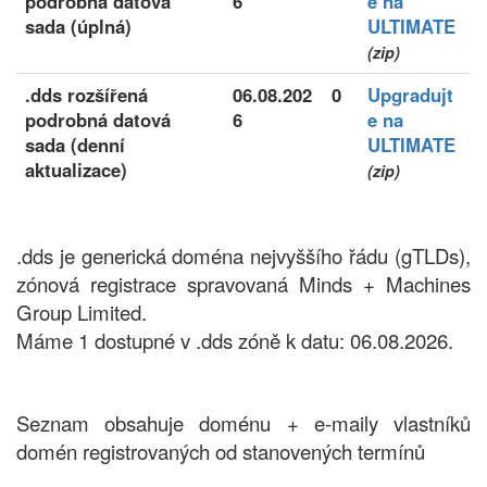
podrobná datová
6
e na
sada (úplná)
ULTIMATE
(zip)
.dds rozšířená
06.08.202
0
Upgradujt
podrobná datová
6
e na
sada (denní
ULTIMATE
aktualizace)
(zip)
.dds je generická doména nejvyššího řádu (gTLDs),
zónová registrace spravovaná Minds + Machines
Group Limited.
Máme 1 dostupné v .dds zóně k datu: 06.08.2026.
Seznam obsahuje doménu + e-maily vlastníků
domén registrovaných od stanovených termínů