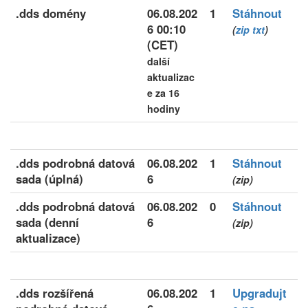
.dds domény
06.08.202
1
Stáhnout
6 00:10
(
zip
txt
)
(CET)
další
aktualizac
e za 16
hodiny
.dds podrobná datová
06.08.202
1
Stáhnout
sada (úplná)
6
(zip)
.dds podrobná datová
06.08.202
0
Stáhnout
sada (denní
6
(zip)
aktualizace)
.dds rozšířená
06.08.202
1
Upgradujt