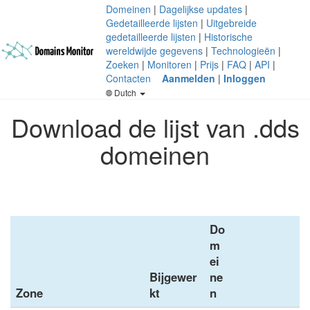
Domeinen
|
Dagelijkse updates
|
Gedetailleerde lijsten
|
Uitgebreide
gedetailleerde lijsten
|
Historische
wereldwijde gegevens
|
Technologieën
|
Zoeken
|
Monitoren
|
Prijs
|
FAQ
|
API
|
Contacten
Aanmelden
|
Inloggen
Dutch
Download de lijst van .dds
domeinen
Do
m
ei
Bijgewer
ne
Zone
kt
n