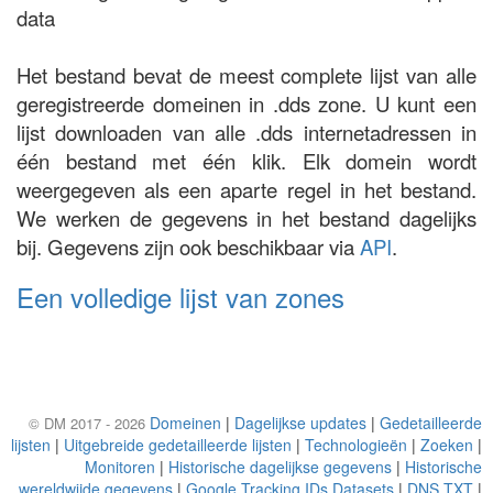
data
Het bestand bevat de meest complete lijst van alle
geregistreerde domeinen in .dds zone. U kunt een
lijst downloaden van alle .dds internetadressen in
één bestand met één klik. Elk domein wordt
weergegeven als een aparte regel in het bestand.
We werken de gegevens in het bestand dagelijks
bij. Gegevens zijn ook beschikbaar via
API
.
Een volledige lijst van zones
Domeinen
|
Dagelijkse updates
|
Gedetailleerde
© DM 2017 - 2026
lijsten
|
Uitgebreide gedetailleerde lijsten
|
Technologieën
|
Zoeken
|
Monitoren
|
Historische dagelijkse gegevens
|
Historische
wereldwijde gegevens
|
Google Tracking IDs Datasets
|
DNS TXT
|