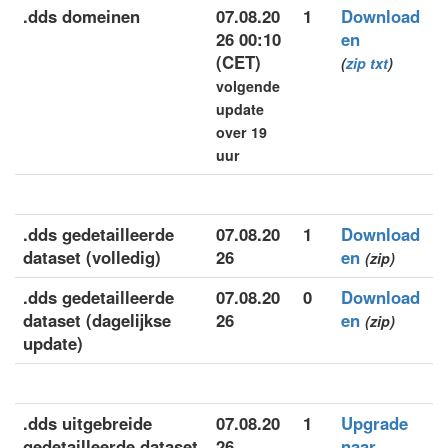
.dds domeinen
07.08.20
1
Download
26 00:10
en
(CET)
(
zip
txt
)
volgende
update
over 19
uur
.dds gedetailleerde
07.08.20
1
Download
dataset (volledig)
26
en
(zip)
.dds gedetailleerde
07.08.20
0
Download
dataset (dagelijkse
26
en
(zip)
update)
.dds uitgebreide
07.08.20
1
Upgrade
gedetailleerde dataset
26
naar