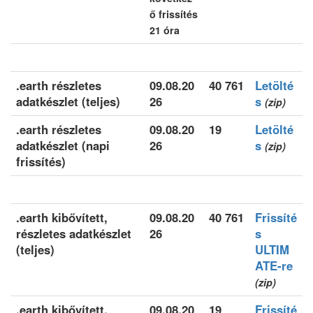
ő frissítés
21 óra
.earth részletes
09.08.20
40 761
Letölté
adatkészlet (teljes)
26
s
(zip)
.earth részletes
09.08.20
19
Letölté
adatkészlet (napi
26
s
(zip)
frissítés)
.earth kibővített,
09.08.20
40 761
Frissíté
részletes adatkészlet
26
s
(teljes)
ULTIM
ATE-re
(zip)
.earth kibővített,
09.08.20
19
Frissíté