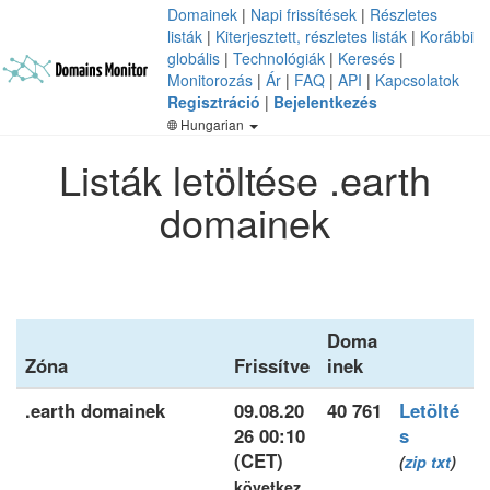
Domainek
|
Napi frissítések
|
Részletes
listák
|
Kiterjesztett, részletes listák
|
Korábbi
globális
|
Technológiák
|
Keresés
|
Monitorozás
|
Ár
|
FAQ
|
API
|
Kapcsolatok
Regisztráció
|
Bejelentkezés
Hungarian
Listák letöltése .earth
domainek
Doma
Zóna
Frissítve
inek
.earth domainek
09.08.20
40 761
Letölté
26 00:10
s
(CET)
(
zip
txt
)
következ