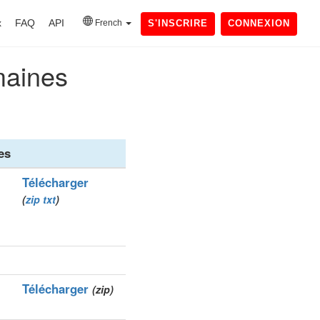
x
FAQ
API
French
S'INSCRIRE
CONNEXION
maines
es
Télécharger
(
zip
txt
)
Télécharger
(zip)