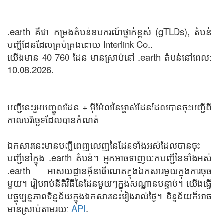
.earth គឺជា កម្រងតំបន់ឧបករណ៍ថ្នាក់ខ្ពស់ (gTLDs), តំបន់
បញ្ជីដែនដែលគ្រប់គ្រងដោយ Interlink Co..
យើងមាន 40 760 ដែន មានស្រាប់នៅ .earth តំបន់នៅពេល:
10.08.2026.
បញ្ជីនេះរួមបញ្ចូលដែន + អ៊ីម៉ែលនៃម្ចាស់ដែនដែលបានចុះបញ្ជីពី
កាលបរិច្ឆេទដែលបានកំណត់
ឯកសារនេះមានបញ្ជីពេញលេញនៃដែនទាំងអស់ដែលបានចុះ
បញ្ជីនៅក្នុង .earth តំបន់។ អ្នកអាចទាញយកបញ្ជីនៃទាំងអស់
.earth អាសយដ្ឋានអ៊ីនធើណេតក្នុងឯកសារមួយក្នុងការចុច
មួយ។ រៀបរាប់នីតិវិធីនៃដែនមួយៗក្នុងសណ្ឋានបន្ទាប់។ យើងធ្វើ
បច្ចុប្បន្នភាពទិន្នន័យក្នុងឯកសារនេះរៀងរាល់ថ្ងៃ។ ទិន្នន័យក៏អាច
មានស្រាប់តាមរយៈ
API
.