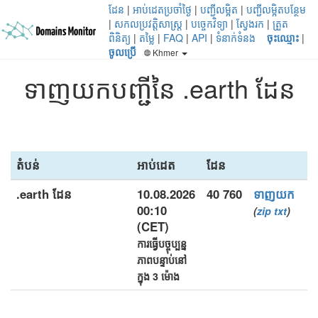
ដែន
|
អាប់ដេតប្រចាំថ្ងៃ
|
បញ្ជីលម្អិត
|
បញ្ជីលម្អិតបន្ថែម
|
សកលប្រវត្តិសាស្ត្រ
|
បច្ចេកវិទ្យា
|
ស្វែងរក
|
ត្រួត
ពិនិត្យ
|
តម្លៃ
|
FAQ
|
API
|
ទំនាក់ទំនង
ចុះឈ្មោះ
|
ចូលប្រើ
Khmer
ទាញយកបញ្ជីនៃ .earth ដែន
តំបន់
អាប់ដេត
ដែន
.earth ដែន
10.08.2026
40 760
ទាញយក
00:10
(
zip
txt
)
(CET)
ការធ្វើបច្ចុប្បន្ន
ភាពបន្ទាប់នៅ
ក្នុង 3 ម៉ោង