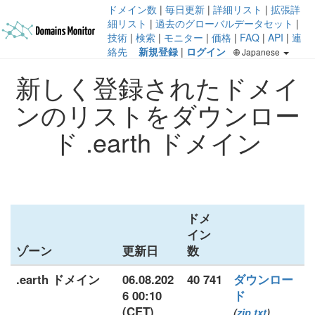
ドメイン数
|
毎日更新
|
詳細リスト
|
拡張詳
細リスト
|
過去のグローバルデータセット
|
技術
|
検索
|
モニター
|
価格
|
FAQ
|
API
|
連
絡先
新規登録
|
ログイン
Japanese
新しく登録されたドメイ
ンのリストをダウンロー
ド .earth ドメイン
ドメ
イン
ゾーン
更新日
数
.earth ドメイン
06.08.202
40 741
ダウンロー
6 00:10
ド
(CET)
(
zip
txt
)