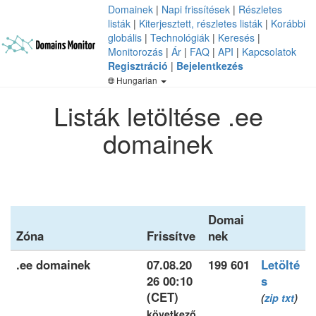
Domainek
|
Napi frissítések
|
Részletes
listák
|
Kiterjesztett, részletes listák
|
Korábbi
globális
|
Technológiák
|
Keresés
|
Monitorozás
|
Ár
|
FAQ
|
API
|
Kapcsolatok
Regisztráció
|
Bejelentkezés
Hungarian
Listák letöltése .ee
domainek
Domai
Zóna
Frissítve
nek
.ee domainek
07.08.20
199 601
Letölté
26 00:10
s
(CET)
(
zip
txt
)
következő