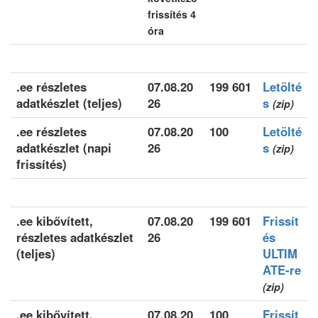
frissítés 4
óra
.ee részletes
07.08.20
199 601
Letölté
adatkészlet (teljes)
26
s
(zip)
.ee részletes
07.08.20
100
Letölté
adatkészlet (napi
26
s
(zip)
frissítés)
.ee kibővített,
07.08.20
199 601
Frissít
részletes adatkészlet
26
és
(teljes)
ULTIM
ATE-re
(zip)
.ee kibővített,
07.08.20
100
Frissít