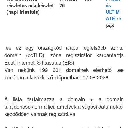
részletes adatkészlet
26
és
(napi frissítés)
ULTIM
ATE-re
(zip)
.ee ez egy országkód alapú legfelsőbb szintű
domain (ccTLD), zóna regisztrátor karbantartja
Eesti Interneti Sihtasutus (EIS).
Van nekünk 199 601 domainek elérhető .ee
zónában a következő időpontban: 07.08.2026.
A lista tartalmazza a domain + a domain
tulajdonosok e-mailjei, amelyek a vágási dátumoktól
kezdődően vannak regisztrálva