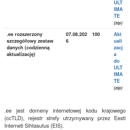
ULT
IMA
TE
(zip)
.ee rozszerzony
07.08.202
100
Akt
szczegółowy zestaw
6
uali
danych (codzienną
zacj
aktualizację)
a
do
ULT
IMA
TE
(zip)
.ee jest domeny internetowej kodu krajowego
(ccTLD), rejestr strefy utrzymywany przez Eesti
Interneti Sihtasutus (EIS).