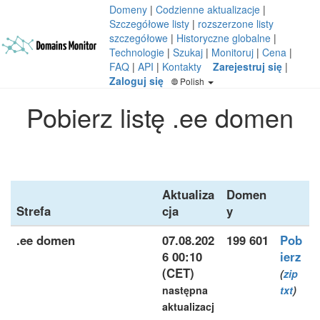
Domeny
|
Codzienne aktualizacje
|
Szczegółowe listy
|
rozszerzone listy
szczegółowe
|
Historyczne globalne
|
Technologie
|
Szukaj
|
Monitoruj
|
Cena
|
FAQ
|
API
|
Kontakty
Zarejestruj się
|
Zaloguj się
Polish
Pobierz listę .ee domen
Aktualiza
Domen
Strefa
cja
y
.ee domen
07.08.202
199 601
Pob
6 00:10
ierz
(CET)
(
zip
następna
txt
)
aktualizacj