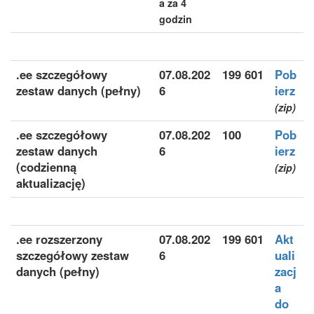
a za 4
godzin
.ee szczegółowy
07.08.202
199 601
Pob
zestaw danych (pełny)
6
ierz
(zip)
.ee szczegółowy
07.08.202
100
Pob
zestaw danych
6
ierz
(codzienną
(zip)
aktualizację)
.ee rozszerzony
07.08.202
199 601
Akt
szczegółowy zestaw
6
uali
danych (pełny)
zacj
a
do