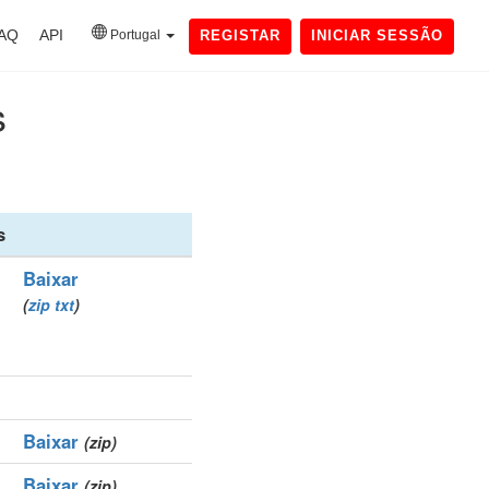
AQ
API
Portugal
REGISTAR
INICIAR SESSÃO
s
s
Baixar
(
zip
txt
)
Baixar
(zip)
Baixar
(zip)