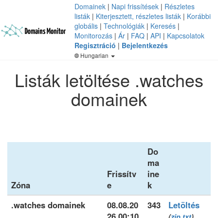
Domainek
|
Napi frissítések
|
Részletes
listák
|
Kiterjesztett, részletes listák
|
Korábbi
globális
|
Technológiák
|
Keresés
|
Monitorozás
|
Ár
|
FAQ
|
API
|
Kapcsolatok
Regisztráció
|
Bejelentkezés
Hungarian
Listák letöltése .watches
domainek
Do
ma
Frissítv
ine
Zóna
e
k
.watches domainek
08.08.20
343
Letöltés
26 00:10
(
zip
txt
)