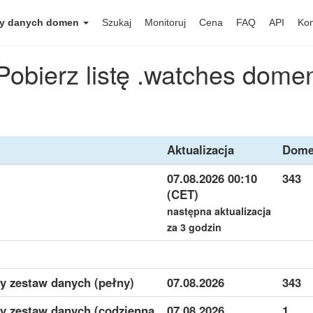
y danych domen
Szukaj
Monitoruj
Cena
FAQ
API
Kon
Pobierz listę .watches dome
Aktualizacja
Dome
07.08.2026 00:10
343
(CET)
następna aktualizacja
za 3 godzin
y zestaw danych (pełny)
07.08.2026
343
y zestaw danych (codzienną
07.08.2026
1