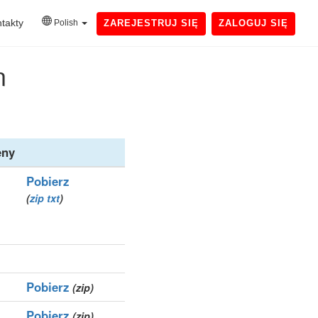
takty
Polish
ZAREJESTRUJ SIĘ
ZALOGUJ SIĘ
n
ny
Pobierz
(
zip
txt
)
Pobierz
(zip)
Pobierz
(zip)