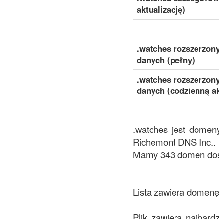
aktualizację)
.watches rozszerzon
danych (pełny)
.watches rozszerzon
danych (codzienną ak
.watches jest domeny
Richemont DNS Inc..
Mamy 343 domen dost
Lista zawiera domenę 
Plik zawiera najbard