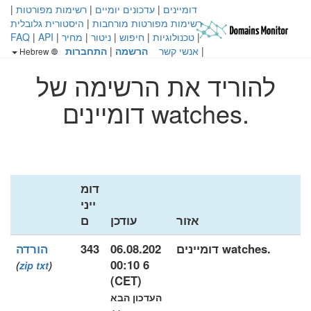
דומיינים
|
עדכונים יומיים
|
רשימות מפורטות
|
רשימות מפורטות מורחבות
|
היסטורית גלובלית
|
טכנולוגיות
|
חיפוש
|
ניטור
|
מחיר
|
API
|
FAQ
|
אנשי קשר
הרשמה
|
התחברות
Hebrew
להוריד את הרשימה של
.watches דומיינים
דומ
ייני
אזור
עודכן
ם
.watches דומיינים
06.08.202
343
הורדה
6 00:10
)
zip
txt
(
(CET)
העדכון הבא