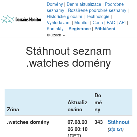
Domény
|
Denní aktualizace
|
Podrobné
seznamy
|
Rozšířené podrobné seznamy
|
Historické globální
|
Technologie
|
Vyhledávání
|
Monitor
|
Cena
|
FAQ
|
API
|
Kontakty
Registrace
|
Přihlášení
Czech
Stáhnout seznam
.watches domény
Do
Aktualiz
mé
Zóna
ováno
ny
.watches domény
07.08.20
343
Stáhnout
26 00:10
(
zip
txt
)
(CET)