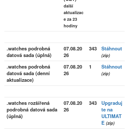
další
aktualizac
e za 23
hodiny
.watches podrobná
07.08.20
343
Stáhnout
datová sada (úplná)
26
(zip)
.watches podrobná
07.08.20
1
Stáhnout
datová sada (denní
26
(zip)
aktualizace)
.watches rozšířená
07.08.20
343
Upgraduj
podrobná datová sada
26
te na
(úplná)
ULTIMAT
E
(zip)