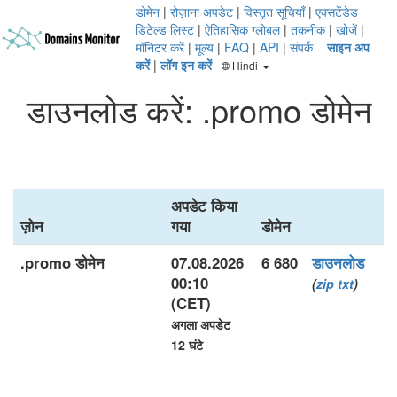
डोमेन
|
रोज़ाना अपडेट
|
विस्तृत सूचियाँ
|
एक्सटेंडेड
डिटेल्ड लिस्ट
|
ऐतिहासिक ग्लोबल
|
तकनीक
|
खोजें
|
मॉनिटर करें
|
मूल्य
|
FAQ
|
API
|
संपर्क
साइन अप
करें
|
लॉग इन करें
Hindi
डाउनलोड करें: .promo डोमेन
अपडेट किया
ज़ोन
गया
डोमेन
.promo डोमेन
07.08.2026
6 680
डाउनलोड
00:10
(
zip
txt
)
(CET)
अगला अपडेट
12 घंटे