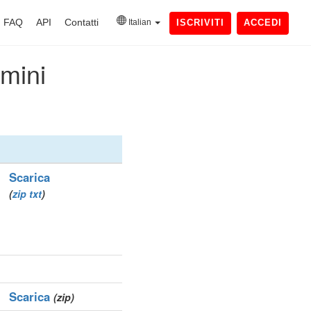
FAQ
API
Contatti
Italian
ISCRIVITI
ACCEDI
omini
Scarica
(
zip
txt
)
Scarica
(zip)