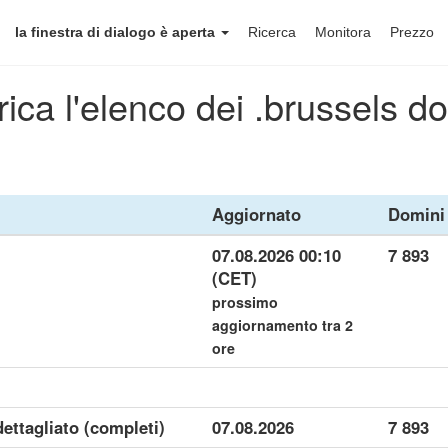
la finestra di dialogo è aperta
Ricerca
Monitora
Prezzo
ica l'elenco dei .brussels d
Aggiornato
Domini
07.08.2026 00:10
7 893
(CET)
prossimo
aggiornamento tra 2
ore
dettagliato (completi)
07.08.2026
7 893