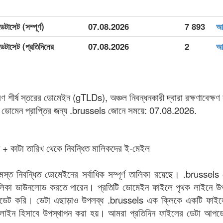
টাসেট (সম্পূর্ণ)
07.08.2026
7 893
আল
েটাসেট (প্রতিদিনের
07.08.2026
2
আল
 শীর্ষ স্তরের ডোমেইন (gTLDs), অঞ্চল নিবন্ধনকারী দ্বারা রক্ষণাবেক্
োমেন প্রাপ্তির জন্য .brussels জোনে সময়ে: 07.08.2026.
ইন + কাটা তারিখ থেকে নিবন্ধিত মালিকদের ই-মেইল
মস্ত নিবন্ধিত ডোমেইনের সর্বাধিক সম্পূর্ণ তালিকা রয়েছে। .bruss
 তালিকা ডাউনলোড করতে পারেন। প্রতিটি ডোমেইন ফাইলে পৃথক লাইনে উ
ডেট করি। ডেটা এছাড়াও উপলব্ধ .brussels এক ক্লিকে একটি ফাইলে ই
াইন হিসাবে উপস্থাপন করা হয়। আমরা প্রতিদিন ফাইলের ডেটা আপড