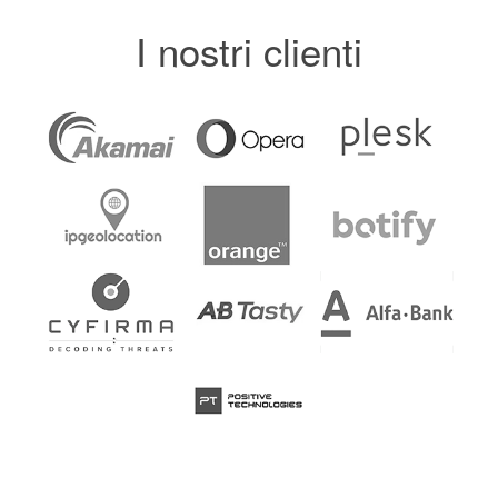
I nostri clienti