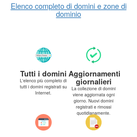
Elenco completo di domini e zone di
dominio
Tutti i domini
Aggiornamenti
giornalieri
L'elenco più completo di
tutti i domini registrati su
La collezione di domini
Internet.
viene aggiornata ogni
giorno. Nuovi domini
registrati e rimossi
quotidianamente.