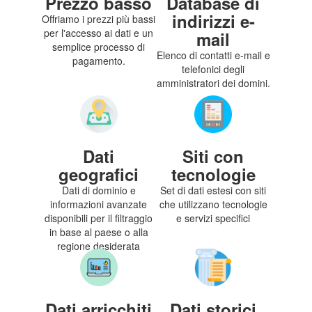
Prezzo basso
Database di
indirizzi e-
Offriamo i prezzi più bassi
per l'accesso ai dati e un
mail
semplice processo di
Elenco di contatti e-mail e
pagamento.
telefonici degli
amministratori dei domini.
Dati
Siti con
geografici
tecnologie
Dati di dominio e
Set di dati estesi con siti
informazioni avanzate
che utilizzano tecnologie
disponibili per il filtraggio
e servizi specifici
in base al paese o alla
regione desiderata
Dati arricchiti
Dati storici