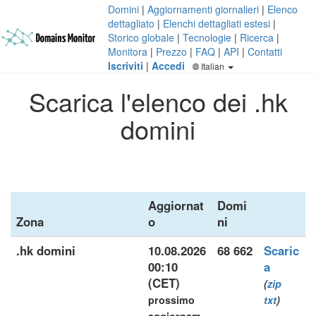
Domini
|
Aggiornamenti giornalieri
|
Elenco
dettagliato
|
Elenchi dettagliati estesi
|
Storico globale
|
Tecnologie
|
Ricerca
|
Monitora
|
Prezzo
|
FAQ
|
API
|
Contatti
Iscriviti
|
Accedi
Italian
Scarica l'elenco dei .hk
domini
Aggiornat
Domi
Zona
o
ni
.hk domini
10.08.2026
68 662
Scaric
00:10
a
(CET)
(
zip
prossimo
txt
)