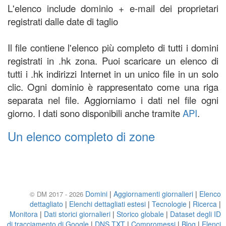
L'elenco include dominio + e-mail dei proprietari
registrati dalle date di taglio
Il file contiene l'elenco più completo di tutti i domini
registrati in .hk zona. Puoi scaricare un elenco di
tutti i .hk indirizzi Internet in un unico file in un solo
clic. Ogni dominio è rappresentato come una riga
separata nel file. Aggiorniamo i dati nel file ogni
giorno. I dati sono disponibili anche tramite
API
.
Un elenco completo di zone
Domini
|
Aggiornamenti giornalieri
|
Elenco
© DM 2017 - 2026
dettagliato
|
Elenchi dettagliati estesi
|
Tecnologie
|
Ricerca
|
Monitora
|
Dati storici giornalieri
|
Storico globale
|
Dataset degli ID
di tracciamento di Google
|
DNS TXT
|
Compromessi
|
Blog
|
Elenci