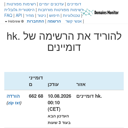
דומיינים
|
עדכונים יומיים
|
רשימות מפורטות
|
רשימות מפורטות מורחבות
|
היסטורית גלובלית
|
טכנולוגיות
|
חיפוש
|
ניטור
|
מחיר
|
API
|
FAQ
|
אנשי קשר
הרשמה
|
התחברות
Hebrew
להוריד את הרשימה של .hk
דומיינים
דומייני
אזור
עודכן
ם
.hk דומיינים
10.08.2026
68 662
הורדה
00:10
)
zip
txt
(
(CET)
העדכון הבא
בעוד 3 שעות