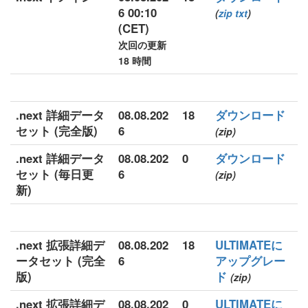
6 00:10
(
zip
txt
)
(CET)
次回の更新
18 時間
.next 詳細データ
08.08.202
18
ダウンロード
セット (完全版)
6
(zip)
.next 詳細データ
08.08.202
0
ダウンロード
セット (毎日更
6
(zip)
新)
.next 拡張詳細デ
08.08.202
18
ULTIMATEに
ータセット (完全
6
アップグレー
版)
ド
(zip)
.next 拡張詳細デ
08.08.202
0
ULTIMATEに