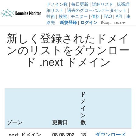
ドメイン数
|
毎日更新
|
詳細リスト
|
拡張詳
細リスト
|
過去のグローバルデータセット
|
技術
|
検索
|
モニター
|
価格
|
FAQ
|
API
|
連
絡先
新規登録
|
ログイン
Japanese
新しく登録されたドメイ
ンのリストをダウンロー
ド .next ドメイン
ド
メ
イ
ン
ゾーン
更新日
数
.next ドメイン
08.08.202
18
ダウンロード