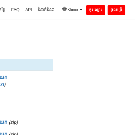
តម្លៃ
FAQ
API
ទំនាក់ទំនង
Khmer
ចុះឈ្មោះ
ចូលប្រើ
ញយក
txt
)
ញយក
(zip)
ញយក
(zip)