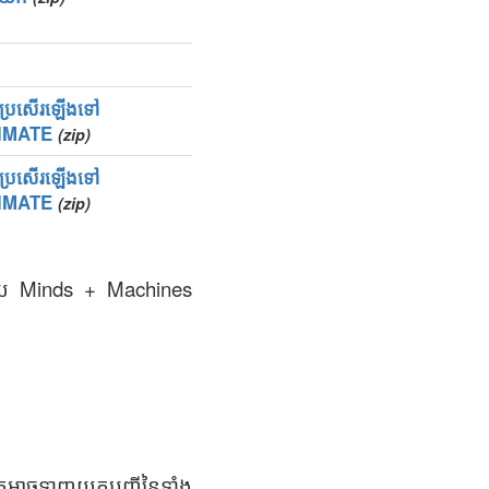
ឱ្យប្រសើរឡើងទៅ
IMATE
(zip)
ឱ្យប្រសើរឡើងទៅ
IMATE
(zip)
រងដោយ Minds + Machines
នកអាចទាញយកបញ្ជីនៃទាំង