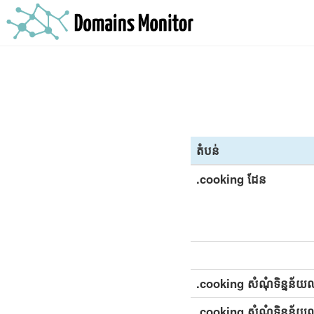
តំបន់
.cooking ដែន
.cooking សំណុំទិន្នន័យលម
.cooking សំណុំទិន្នន័យលម