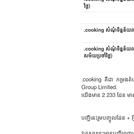
ថ្ងៃ)
.cooking សំណុំទិន្នន័យលម
.cooking សំណុំទិន្នន័យលម្
សម័យប្រចាំថ្ងៃ)
.cooking គឺជា កម្រងតំ
Group Limited.
យើងមាន 2 233 ដែន មាន
បញ្ជីនេះរួមបញ្ចូលដែន +
ឯកសារនេះមានបញ្ជីពេញល