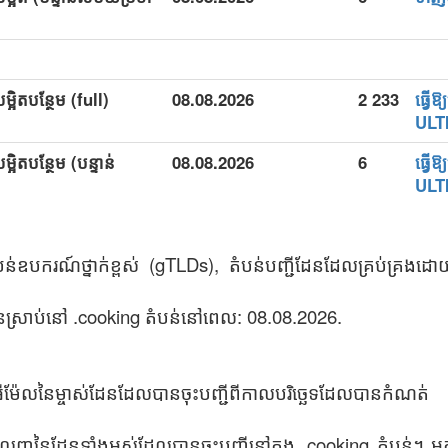
្អិតបន្ថែម (full)
08.08.2026
2 233
ធ្វើ
ULT
អិតបន្ថែម (បន្ទាន់
08.08.2026
6
ធ្វើ
ULT
បន់ឧបករណ៍ថ្នាក់ខ្ពស់ (gTLDs), តំបន់បញ្ជីដែនដែលគ្រប់គ្
ស្រាប់នៅ .cooking តំបន់នៅពេល: 08.08.2026.
 អ៊ីម៉ែលនៃម្ចាស់ដែនដែលបានចុះបញ្ជីពីកាលបរិច្ឆេទដែលបានកំណត់
េញនៃដែនទាំងអស់ដែលបានចុះបញ្ជីនៅក្នុង .cooking តំបន់។ អ្