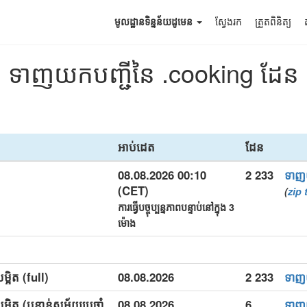
មូលដ្ឋានទិន្នន័យដូមេន
ស្វែងរក
ត្រួតពិនិត្យ
ទាញយកបញ្ជីនៃ .cooking ដែន
អាប់ដេត
ដែន
08.08.2026 00:10
2 233
ទា
(CET)
(
zip
ការធ្វើបច្ចុប្បន្នភាពបន្ទាប់នៅក្នុង 3
ម៉ោង
្អិត (full)
08.08.2026
2 233
ទា
្អិត (បន្ទាន់សម័យប្រចាំ
08.08.2026
6
ទា