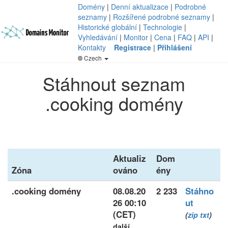
Domény
|
Denní aktualizace
|
Podrobné
seznamy
|
Rozšířené podrobné seznamy
|
Historické globální
|
Technologie
|
Vyhledávání
|
Monitor
|
Cena
|
FAQ
|
API
|
Kontakty
Registrace
|
Přihlášení
Czech
Stáhnout seznam
.cooking domény
Aktualiz
Dom
Zóna
ováno
ény
.cooking domény
08.08.20
2 233
Stáhno
26 00:10
ut
(CET)
(
zip
txt
)
další