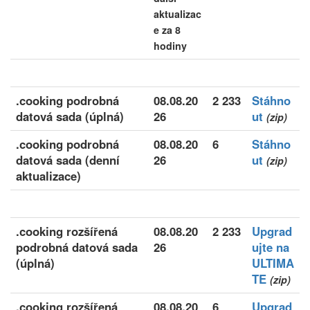
aktualizac
e za 8
hodiny
.cooking podrobná
08.08.20
2 233
Stáhno
datová sada (úplná)
26
ut
(zip)
.cooking podrobná
08.08.20
6
Stáhno
datová sada (denní
26
ut
(zip)
aktualizace)
.cooking rozšířená
08.08.20
2 233
Upgrad
podrobná datová sada
26
ujte na
(úplná)
ULTIMA
TE
(zip)
.cooking rozšířená
08.08.20
6
Upgrad