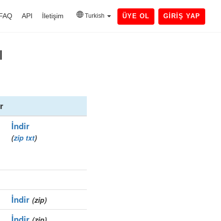
FAQ
API
İletişim
Turkish
ÜYE OL
GIRIŞ YAP
ı
r
İndir
(
zip
txt
)
İndir
(zip)
İndir
(zip)