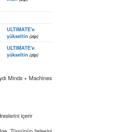
ULTIMATE'e
yükseltin
(zip)
ULTIMATE'e
yükseltin
(zip)
kaydı Minds + Machines
eslerini içerir
ölge. Tümünün listesini