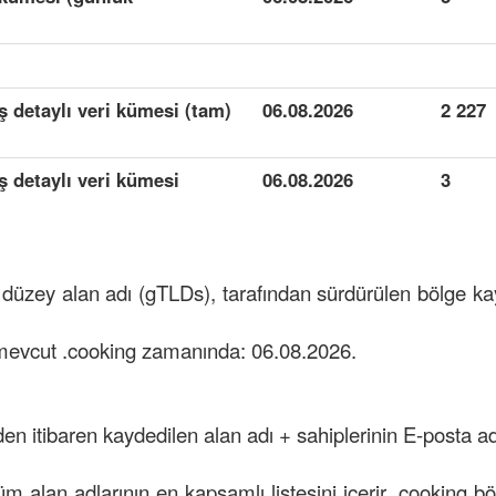
ş detaylı veri kümesi (tam)
06.08.2026
2 227
ş detaylı veri kümesi
06.08.2026
3
t düzey alan adı (gTLDs), tarafından sürdürülen bölge 
 mevcut .cooking zamanında: 06.08.2026.
den itibaren kaydedilen alan adı + sahiplerinin E-posta adr
tüm alan adlarının en kapsamlı listesini içerir .cooking b