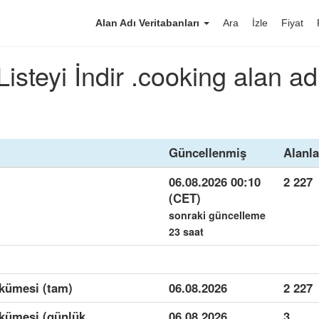
Alan Adı Veritabanları
Ara
İzle
Fiyat
Listeyi İndir .cooking alan ad
Güncellenmiş
Alanla
06.08.2026 00:10
2 227
(CET)
sonraki güncelleme
23 saat
 kümesi (tam)
06.08.2026
2 227
 kümesi (günlük
06.08.2026
3