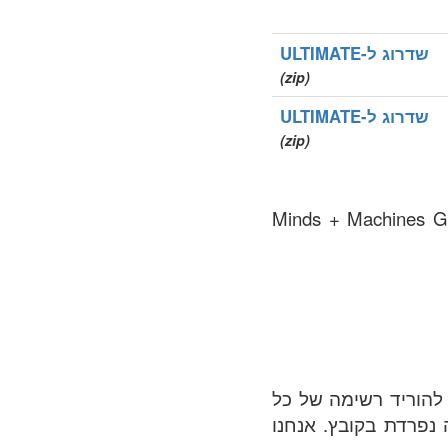
שדרוג ל-ULTIMATE
(zip)
שדרוג ל-ULTIMATE
(zip)
ום רמת גנרים (gTLDs), רשומת אזור שמתוחזקת על ידי Minds + Machines Group
 שנרשמו ביותר ומלאה ב .cooking אזור. ניתן להוריד רשימה של כל
רה נפרדת בקובץ. אנחנו