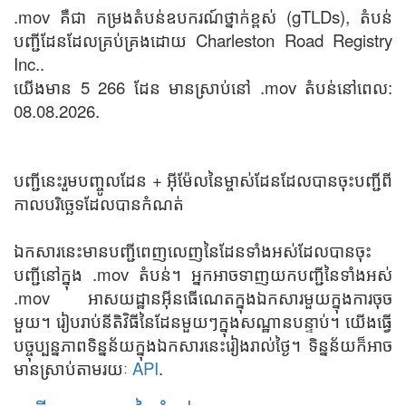
.mov គឺជា កម្រងតំបន់ឧបករណ៍ថ្នាក់ខ្ពស់ (gTLDs), តំបន់
បញ្ជីដែនដែលគ្រប់គ្រងដោយ Charleston Road Registry
Inc..
យើងមាន 5 266 ដែន មានស្រាប់នៅ .mov តំបន់នៅពេល:
08.08.2026.
បញ្ជីនេះរួមបញ្ចូលដែន + អ៊ីម៉ែលនៃម្ចាស់ដែនដែលបានចុះបញ្ជីពី
កាលបរិច្ឆេទដែលបានកំណត់
ឯកសារនេះមានបញ្ជីពេញលេញនៃដែនទាំងអស់ដែលបានចុះ
បញ្ជីនៅក្នុង .mov តំបន់។ អ្នកអាចទាញយកបញ្ជីនៃទាំងអស់
.mov អាសយដ្ឋានអ៊ីនធើណេតក្នុងឯកសារមួយក្នុងការចុច
មួយ។ រៀបរាប់នីតិវិធីនៃដែនមួយៗក្នុងសណ្ឋានបន្ទាប់។ យើងធ្វើ
បច្ចុប្បន្នភាពទិន្នន័យក្នុងឯកសារនេះរៀងរាល់ថ្ងៃ។ ទិន្នន័យក៏អាច
មានស្រាប់តាមរយៈ
API
.