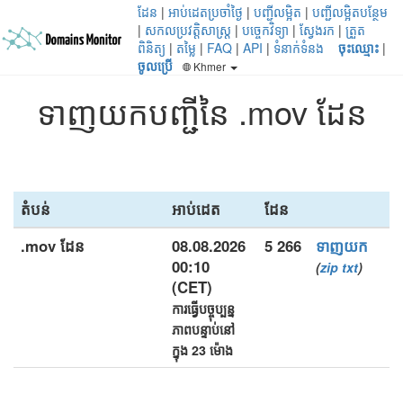
ដែន
|
អាប់ដេតប្រចាំថ្ងៃ
|
បញ្ជីលម្អិត
|
បញ្ជីលម្អិតបន្ថែម
|
សកលប្រវត្តិសាស្ត្រ
|
បច្ចេកវិទ្យា
|
ស្វែងរក
|
ត្រួត
ពិនិត្យ
|
តម្លៃ
|
FAQ
|
API
|
ទំនាក់ទំនង
ចុះឈ្មោះ
|
ចូលប្រើ
Khmer
ទាញយកបញ្ជីនៃ .mov ដែន
តំបន់
អាប់ដេត
ដែន
.mov ដែន
08.08.2026
5 266
ទាញយក
00:10
(
zip
txt
)
(CET)
ការធ្វើបច្ចុប្បន្ន
ភាពបន្ទាប់នៅ
ក្នុង 23 ម៉ោង