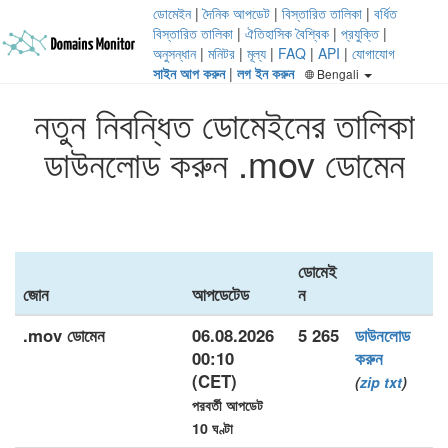
ডোমেইন
|
দৈনিক আপডেট
|
বিস্তারিত তালিকা
|
বর্ধিত
বিস্তারিত তালিকা
|
ঐতিহাসিক বৈশ্বিক
|
প্রযুক্তি
|
অনুসন্ধান
|
মনিটর
|
মূল্য
|
FAQ
|
API
|
যোগাযোগ
সাইন আপ করুন
|
লগ ইন করুন
Bengali
নতুন নিবন্ধিত ডোমেইনের তালিকা
ডাউনলোড করুন .mov ডোমেন
ডোমেই
জোন
আপডেটেড
ন
.mov ডোমেন
06.08.2026
5 265
ডাউনলোড
00:10
করুন
(CET)
(
zip
txt
)
পরবর্তী আপডেট
10 ঘণ্টা