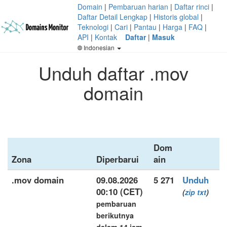
Domain
|
Pembaruan harian
|
Daftar rinci
|
Daftar Detail Lengkap
|
Historis global
|
Teknologi
|
Cari
|
Pantau
|
Harga
|
FAQ
|
API
|
Kontak
Daftar
|
Masuk
Indonesian
Unduh daftar .mov
domain
Dom
Zona
Diperbarui
ain
.mov domain
09.08.2026
5 271
Unduh
00:10 (CET)
(
zip
txt
)
pembaruan
berikutnya