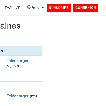
x
FAQ
API
French
S'INSCRIRE
CONNEXION
maines
es
Télécharger
(
zip
txt
)
Télécharger
(zip)