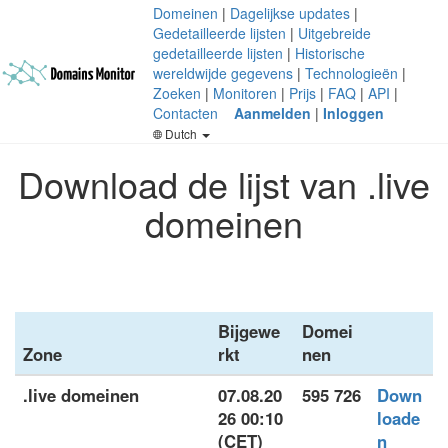
Domeinen
|
Dagelijkse updates
|
Gedetailleerde lijsten
|
Uitgebreide
gedetailleerde lijsten
|
Historische
wereldwijde gegevens
|
Technologieën
|
Zoeken
|
Monitoren
|
Prijs
|
FAQ
|
API
|
Contacten
Aanmelden
|
Inloggen
Dutch
Download de lijst van .live
domeinen
Bijgewe
Domei
Zone
rkt
nen
.live domeinen
07.08.20
595 726
Down
26 00:10
loade
(CET)
n