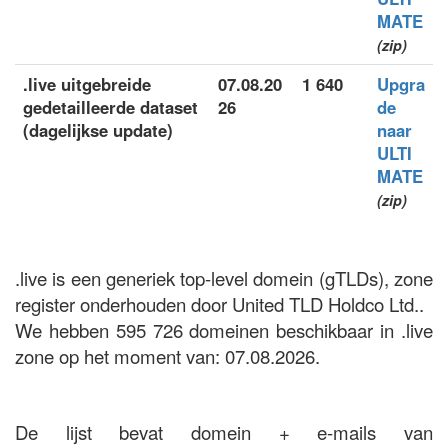
MATE
(zip)
.live uitgebreide
07.08.20
1 640
Upgra
gedetailleerde dataset
26
de
(dagelijkse update)
naar
ULTI
MATE
(zip)
.live is een generiek top-level domein (gTLDs), zone
register onderhouden door United TLD Holdco Ltd..
We hebben 595 726 domeinen beschikbaar in .live
zone op het moment van: 07.08.2026.
De lijst bevat domein + e-mails van