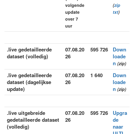
volgende
(
zip
update
txt
)
over 7
uur
.live gedetailleerde
07.08.20
595 726
Down
dataset (volledig)
26
loade
n
(zip)
.live gedetailleerde
07.08.20
1 640
Down
dataset (dagelijkse
26
loade
update)
n
(zip)
.live uitgebreide
07.08.20
595 726
Upgra
gedetailleerde dataset
26
de
(volledig)
naar
ULTI