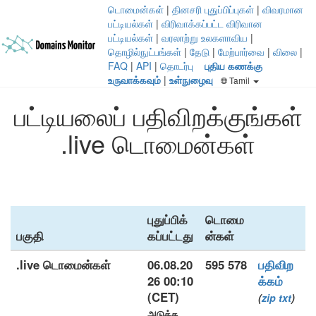
டொமைன்கள்
|
தினசரி புதுப்பிப்புகள்
|
விவரமான
பட்டியல்கள்
|
விரிவாக்கப்பட்ட விரிவான
பட்டியல்கள்
|
வரலாற்று உலகளாவிய
|
தொழில்நுட்பங்கள்
|
தேடு
|
மேற்பார்வை
|
விலை
|
FAQ
|
API
|
தொடர்பு
புதிய கணக்கு
உருவாக்கவும்
|
உள்நுழைவு
Tamil
பட்டியலைப் பதிவிறக்குங்கள்
.live டொமைன்கள்
புதுப்பிக்
டொமை
பகுதி
கப்பட்டது
ன்கள்
.live டொமைன்கள்
06.08.20
595 578
பதிவிற
26 00:10
க்கம்
(CET)
(
zip
txt
)
அடுத்த