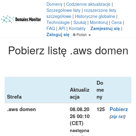
Domeny
|
Codzienne aktualizacje
|
Szczegółowe listy
|
rozszerzone listy
szczegółowe
|
Historyczne globalne
|
Technologie
|
Szukaj
|
Monitoruj
|
Cena
|
FAQ
|
API
|
Kontakty
Zarejestruj się
|
Zaloguj się
Polish
Pobierz listę .aws domen
Do
Aktualiz
me
Strefa
acja
ny
.aws domen
08.08.20
125
Pobierz
26 00:10
(
zip
txt
)
(CET)
następna