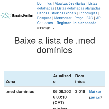
Domínios
|
Atualizações diárias
|
Listas
detalhadas
|
Listas detalhadas alargadas
|
Dados Históricos Globais
|
Tecnologias
|
Pesquisa
|
Monitorizar
|
Preço
|
FAQ
|
API
|
Contactos
Registar
|
Iniciar sessão
Portugal
Baixe a lista de .med
domínios
Atualizad
Dom
Zona
o
ínios
.med domínios
06.08.202
3 018
Baixar
6 00:10
(
zip
txt
)
(CET)
próxima