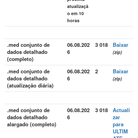
atualizaçã
o em 10
horas
.med conjunto de
06.08.202
3 018
Baixar
dados detalhado
6
(zip)
(completo)
.med conjunto de
06.08.202
2
Baixar
dados detalhado
6
(zip)
(atualização diária)
.med conjunto de
06.08.202
3 018
Actuali
dados detalhado
6
zar
alargado (completo)
para
ULTIM