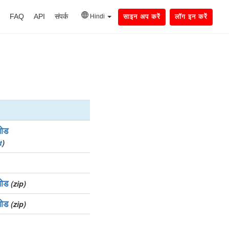
FAQ
API
संपर्क
Hindi
साइन अप करें
लॉग इन करें
ोड
t
)
ोड
(zip)
ोड
(zip)