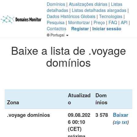
Domínios
|
Atualizações diárias
|
Listas
detalhadas
|
Listas detalhadas alargadas
|
Dados Históricos Globais
|
Tecnologias
|
Pesquisa
|
Monitorizar
|
Preço
|
FAQ
|
API
|
Contactos
Registar
|
Iniciar sessão
Portugal
Baixe a lista de .voyage
domínios
Atualizad
Dom
Zona
o
ínios
.voyage domínios
09.08.202
3 578
Baixar
6 00:10
(
zip
txt
)
(CET)
próxima