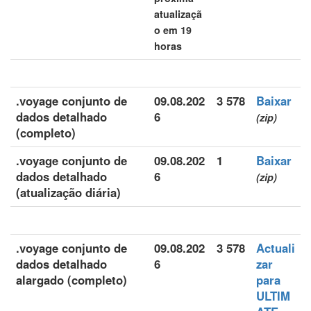
atualizaçã
o em 19
horas
.voyage conjunto de
09.08.202
3 578
Baixar
dados detalhado
6
(zip)
(completo)
.voyage conjunto de
09.08.202
1
Baixar
dados detalhado
6
(zip)
(atualização diária)
.voyage conjunto de
09.08.202
3 578
Actuali
dados detalhado
6
zar
alargado (completo)
para
ULTIM