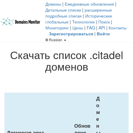
Домены
|
Ежедневные обновления
|
Детальные списки
|
расширенные
подробные списки
|
Исторические
глобальные
|
Технологии
|
Поиск
|
Мониторинг
|
Цены
|
FAQ
|
API
|
Контакты
Зарегистрироваться
|
Войти
Russian
Скачать список .citadel
доменов
Д
о
м
е
Обнов
н
Доменная зона
лено
ы