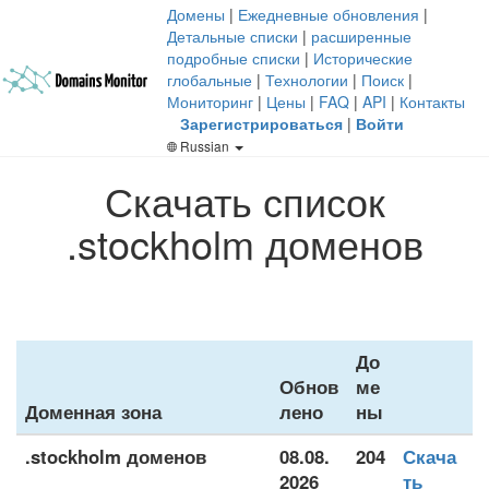
Домены
|
Ежедневные обновления
|
Детальные списки
|
расширенные
подробные списки
|
Исторические
глобальные
|
Технологии
|
Поиск
|
Мониторинг
|
Цены
|
FAQ
|
API
|
Контакты
Зарегистрироваться
|
Войти
Russian
Скачать список
.stockholm доменов
До
Обнов
ме
Доменная зона
лено
ны
.stockholm доменов
08.08.
204
Скача
2026
ть