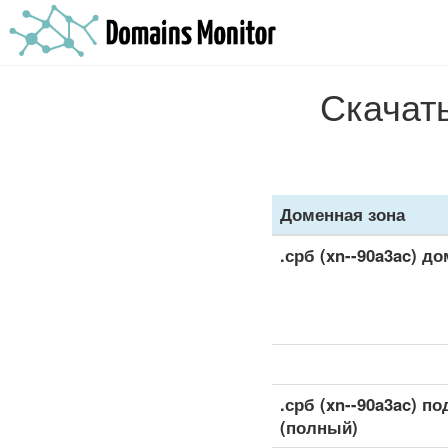
Скачать
Доменная зона
.срб (xn--90a3ac) д
.срб (xn--90a3ac) 
(полный)