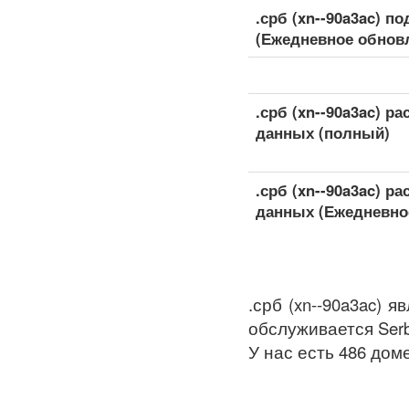
.срб (xn--90a3ac) 
(Ежедневное обнов
.срб (xn--90a3ac) 
данных (полный)
.срб (xn--90a3ac) 
данных (Ежедневно
.срб (xn--90a3ac) 
обслуживается Serbia
У нас есть 486 доме