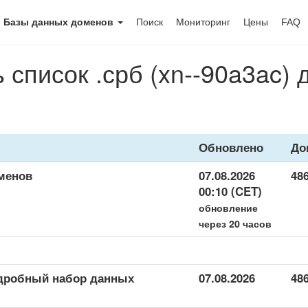
Базы данных доменов
Поиск
Мониторинг
Цены
FAQ
 список .срб (xn--90a3ac)
Обновлено
До
оменов
07.08.2026
48
00:10 (CET)
обновление
через 20 часов
подробный набор данных
07.08.2026
48