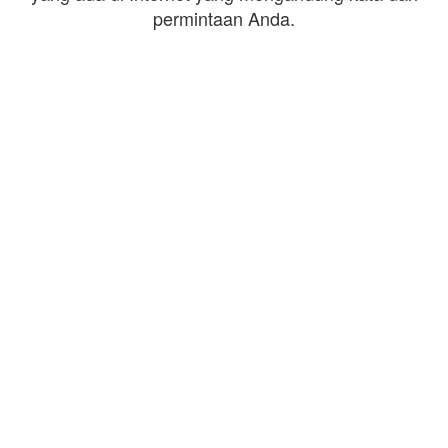
permintaan Anda.
Domain
|
Pembaruan harian
|
Daftar rinci
|
Daftar
© DM 2017 - 2026
Detail Lengkap
|
Teknologi
|
Cari
|
Pantau
|
Historis harian
|
Historis
global
|
Kumpulan Data ID Pelacakan Google
|
DNS TXT
|