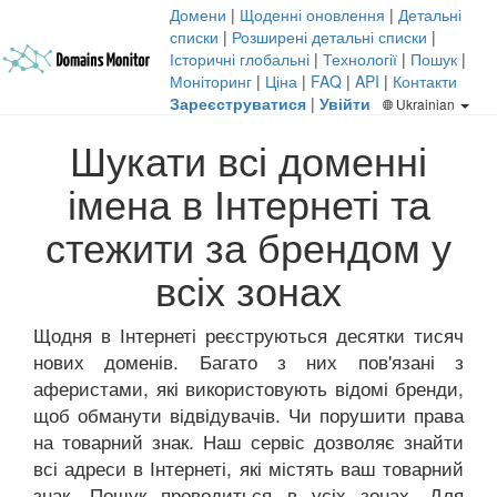
Домени
|
Щоденні оновлення
|
Детальні
списки
|
Розширені детальні списки
|
Історичні глобальні
|
Технології
|
Пошук
|
Моніторинг
|
Ціна
|
FAQ
|
API
|
Контакти
Зареєструватися
|
Увійти
Ukrainian
Шукати всі доменні
імена в Інтернеті та
стежити за брендом у
всіх зонах
Щодня в Інтернеті реєструються десятки тисяч
нових доменів. Багато з них пов'язані з
аферистами, які використовують відомі бренди,
щоб обманути відвідувачів. Чи порушити права
на товарний знак. Наш сервіс дозволяє знайти
всі адреси в Інтернеті, які містять ваш товарний
знак. Пошук проводиться в усіх зонах. Для