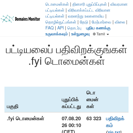
டொமைன்கள்
|
தினசரி புதுப்பிப்புகள்
|
விவரமான
பட்டியல்கள்
|
விரிவாக்கப்பட்ட விரிவான
பட்டியல்கள்
|
வரலாற்று உலகளாவிய
|
தொழில்நுட்பங்கள்
|
தேடு
|
மேற்பார்வை
|
விலை
|
FAQ
|
API
|
தொடர்பு
புதிய கணக்கு
உருவாக்கவும்
|
உள்நுழைவு
Tamil
பட்டியலைப் பதிவிறக்குங்கள்
.fyi டொமைன்கள்
டொ
புதுப்பிக்
மைன்
பகுதி
கப்பட்டது
கள்
.fyi டொமைன்கள்
07.08.20
63 323
பதிவிறக்
26 00:10
கம்
(CET)
(
zip
txt
)