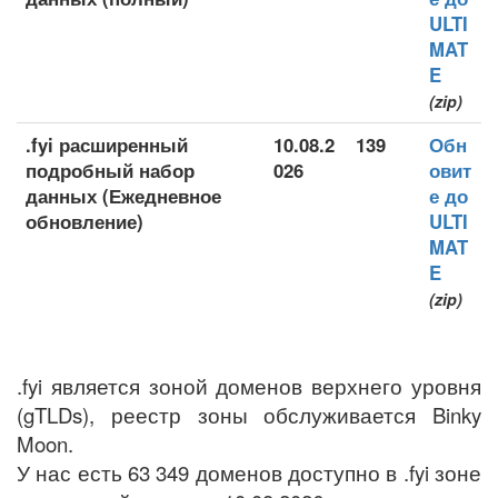
ULTI
MAT
E
(zip)
.fyi расширенный
10.08.2
139
Обн
подробный набор
026
овит
данных (Ежедневное
е до
обновление)
ULTI
MAT
E
(zip)
.fyi является зоной доменов верхнего уровня
(gTLDs), реестр зоны обслуживается Binky
Moon.
У нас есть 63 349 доменов доступно в .fyi зоне