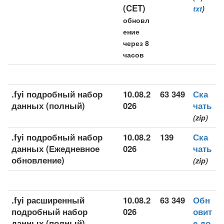
(CET)
txt
)
обновл
ение
через 8
часов
.fyi подробный набор
10.08.2
63 349
Ска
данных (полный)
026
чать
(zip)
.fyi подробный набор
10.08.2
139
Ска
данных (Ежедневное
026
чать
обновление)
(zip)
.fyi расширенный
10.08.2
63 349
Обн
подробный набор
026
овит
данных (полный)
е до