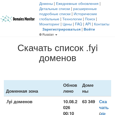
Домены
|
Ежедневные обновления
|
Детальные списки
|
расширенные
подробные списки
|
Исторические
глобальные
|
Технологии
|
Поиск
|
Мониторинг
|
Цены
|
FAQ
|
API
|
Контакты
Зарегистрироваться
|
Войти
Russian
Скачать список .fyi
доменов
Обнов
Доме
Доменная зона
лено
ны
.fyi доменов
10.08.2
63 349
Ска
026
чать
00:10
(
zip