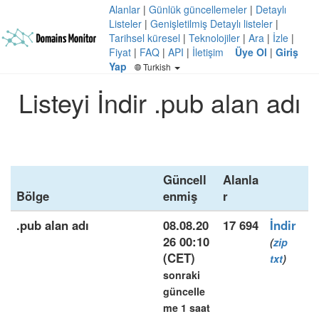
Alanlar
|
Günlük güncellemeler
|
Detaylı
Listeler
|
Genişletilmiş Detaylı listeler
|
Tarihsel küresel
|
Teknolojiler
|
Ara
|
İzle
|
Fiyat
|
FAQ
|
API
|
İletişim
Üye Ol
|
Giriş
Yap
Turkish
Listeyi İndir .pub alan adı
Güncell
Alanla
Bölge
enmiş
r
.pub alan adı
08.08.20
17 694
İndir
26 00:10
(
zip
(CET)
txt
)
sonraki
güncelle
me 1 saat