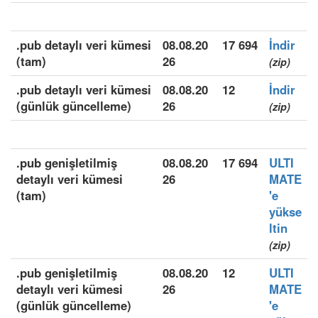
.pub detaylı veri kümesi
08.08.20
17 694
İndir
(tam)
26
(zip)
.pub detaylı veri kümesi
08.08.20
12
İndir
(günlük güncelleme)
26
(zip)
.pub genişletilmiş
08.08.20
17 694
ULTI
detaylı veri kümesi
26
MATE
(tam)
'e
yükse
ltin
(zip)
.pub genişletilmiş
08.08.20
12
ULTI
detaylı veri kümesi
26
MATE
(günlük güncelleme)
'e