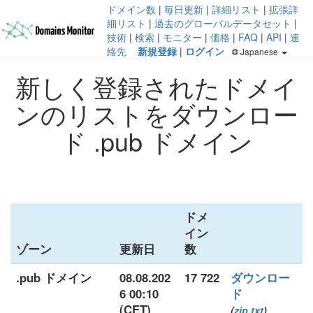
ドメイン数
|
毎日更新
|
詳細リスト
|
拡張詳
細リスト
|
過去のグローバルデータセット
|
技術
|
検索
|
モニター
|
価格
|
FAQ
|
API
|
連
絡先
新規登録
|
ログイン
Japanese
新しく登録されたドメイ
ンのリストをダウンロー
ド .pub ドメイン
ドメ
イン
ゾーン
更新日
数
.pub ドメイン
08.08.202
17 722
ダウンロー
6 00:10
ド
(CET)
(
zip
txt
)