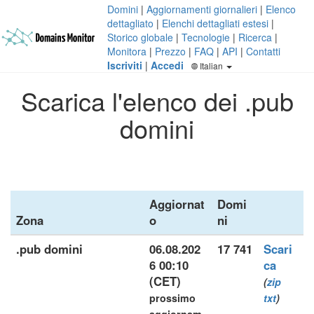
Domini
|
Aggiornamenti giornalieri
|
Elenco
dettagliato
|
Elenchi dettagliati estesi
|
Storico globale
|
Tecnologie
|
Ricerca
|
Monitora
|
Prezzo
|
FAQ
|
API
|
Contatti
Iscriviti
|
Accedi
Italian
Scarica l'elenco dei .pub
domini
Aggiornat
Domi
Zona
o
ni
.pub domini
06.08.202
17 741
Scari
6 00:10
ca
(CET)
(
zip
prossimo
txt
)