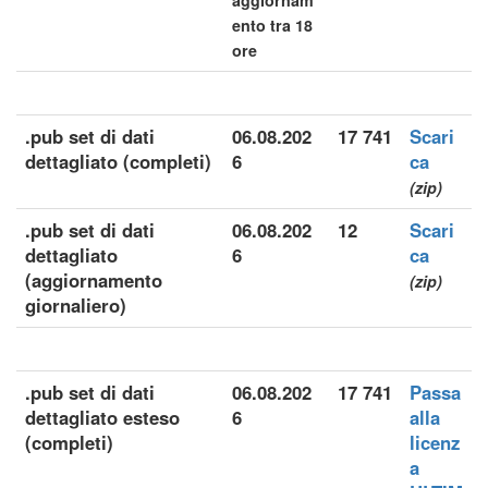
aggiornam
ento tra 18
ore
.pub set di dati
06.08.202
17 741
Scari
dettagliato (completi)
6
ca
(zip)
.pub set di dati
06.08.202
12
Scari
dettagliato
6
ca
(aggiornamento
(zip)
giornaliero)
.pub set di dati
06.08.202
17 741
Passa
dettagliato esteso
6
alla
(completi)
licenz
a