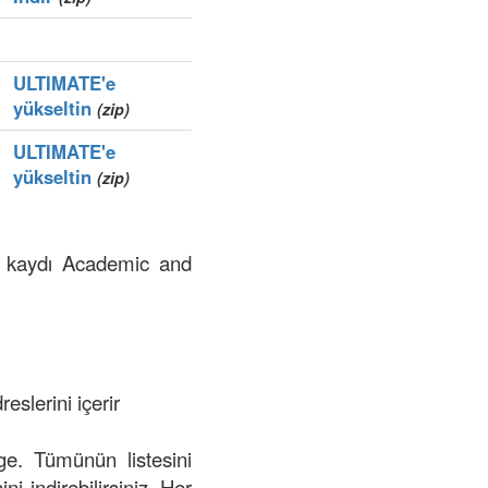
ULTIMATE'e
yükseltin
(zip)
ULTIMATE'e
yükseltin
(zip)
ge kaydı Academic and
eslerini içerir
lge. Tümünün listesini
ni indirebilirsiniz. Her