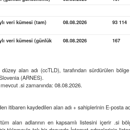
ylı veri kümesi (tam)
08.08.2026
93 114
aylı veri kümesi (günlük
08.08.2026
167
st düzey alan adı (ccTLD), tarafından sürdürülen böl
 Slovenia (ARNES).
 mevcut .si zamanında: 08.08.2026.
den itibaren kaydedilen alan adı + sahiplerinin E-posta adr
 tüm alan adlarının en kapsamlı listesini içerir .si bö
k bir tıklamayla tek bir dosyada İnternet adreslerinin listesi