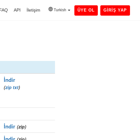
FAQ
API
İletişim
Turkish
ÜYE OL
GIRIŞ YAP
İndir
(
zip
txt
)
İndir
(zip)
İndir
(zip)