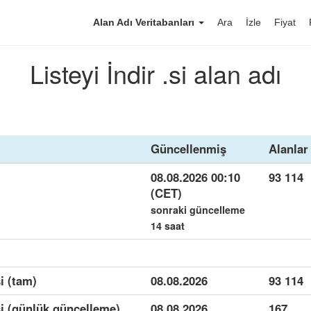
Alan Adı Veritabanları
Ara
İzle
Fiyat
Listeyi İndir .si alan adı
Güncellenmiş
Alanlar
08.08.2026 00:10
93 114
(CET)
sonraki güncelleme
14 saat
i (tam)
08.08.2026
93 114
si (günlük güncelleme)
08.08.2026
167