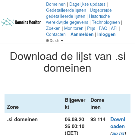
Domeinen
|
Dagelijkse updates
|
Gedetailleerde lijsten
|
Uitgebreide
gedetailleerde lijsten
|
Historische
wereldwijde gegevens
|
Technologieën
|
Zoeken
|
Monitoren
|
Prijs
|
FAQ
|
API
|
Contacten
Aanmelden
|
Inloggen
Dutch
Download de lijst van .si
domeinen
Bijgewer
Dome
Zone
kt
inen
.si domeinen
06.08.20
93 114
Downl
26 00:10
oaden
(CET)
(
zip
txt
)