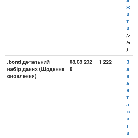
ж
и
т
и
(z
ip
)
.bond детальний
08.08.202
1 222
З
набір даних (Щоденне
6
а
оновлення)
в
а
н
т
а
ж
и
т
и