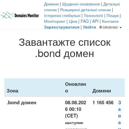
Домени
|
Щоденні оновлення
|
Детальні
списки
|
Розширені детальні списки
|
Історичні глобальні
|
Технології
|
Пошук
|
Моніторинг
|
Ціна
|
FAQ
|
API
|
Контакти
Зареєструватися
|
Увійти
Ukrainian
Завантажте список
.bond домен
Оновлен
Зона
о
Домени
.bond домен
08.08.202
1 165 456
З
6 00:10
а
(CET)
в
а
наступне
н