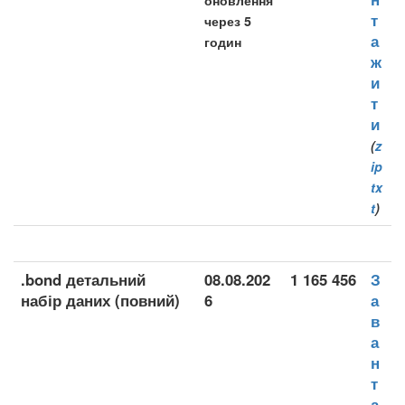
оновлення
т
через 5
а
годин
ж
и
т
и
(
z
ip
tx
t
)
.bond детальний
08.08.202
1 165 456
З
набір даних (повний)
6
а
в
а
н
т
а