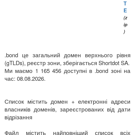
T
E
(z
ip
)
.bond це загальний домен верхнього рівня
(gTLDs), реєстр зони, зберігається Shortdot SA.
Ми маємо 1 165 456 доступні в .bond зоні на
час: 08.08.2026.
Список містить домен + електронні адреси
власників доменів, зареєстрованих від дати
відрізання
Файл містить найповніший список всіх