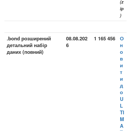
(z
ip
)
.bond розширений
08.08.202
1 165 456
О
детальний набір
6
н
даних (повний)
о
в
и
т
и
д
о
U
L
TI
M
A