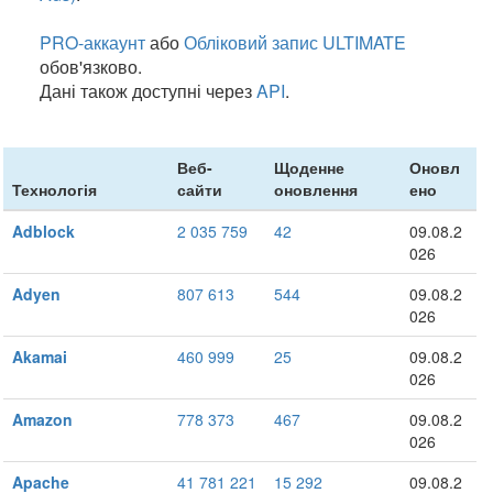
PRO-аккаунт
або
Обліковий запис ULTIMATE
обов'язково.
Дані також доступні через
API
.
Веб-
Щоденне
Оновл
Технологія
сайти
оновлення
ено
Adblock
2 035 759
42
09.08.2
026
Adyen
807 613
544
09.08.2
026
Akamai
460 999
25
09.08.2
026
Amazon
778 373
467
09.08.2
026
Apache
41 781 221
15 292
09.08.2