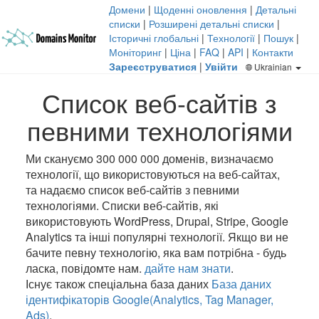
Домени
|
Щоденні оновлення
|
Детальні
списки
|
Розширені детальні списки
|
Історичні глобальні
|
Технології
|
Пошук
|
Моніторинг
|
Ціна
|
FAQ
|
API
|
Контакти
Зареєструватися
|
Увійти
Ukrainian
Список веб-сайтів з
певними технологіями
Ми скануємо 300 000 000 доменів, визначаємо
технології, що використовуються на веб-сайтах,
та надаємо список веб-сайтів з певними
технологіями. Списки веб-сайтів, які
використовують WordPress, Drupal, Stripe, Google
Analytics та інші популярні технології. Якщо ви не
бачите певну технологію, яка вам потрібна - будь
ласка, повідомте нам.
дайте нам знати
.
Існує також спеціальна база даних
База даних
ідентифікаторів Google(Analytics, Tag Manager,
Ads)
.