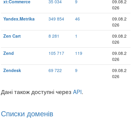
xt:Commerce
35 034
9
09.08.2
026
Yandex.Metrika
349 854
46
09.08.2
026
Zen Cart
8 281
1
09.08.2
026
Zend
105 717
119
09.08.2
026
Zendesk
69 722
9
09.08.2
026
Дані також доступні через
API
.
Списки доменів