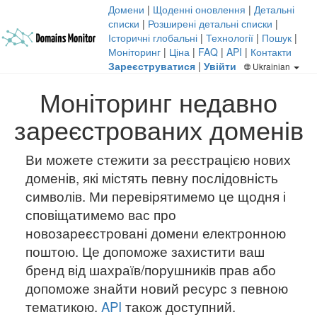
Домени
|
Щоденні оновлення
|
Детальні
списки
|
Розширені детальні списки
|
Історичні глобальні
|
Технології
|
Пошук
|
Моніторинг
|
Ціна
|
FAQ
|
API
|
Контакти
Зареєструватися
|
Увійти
Ukrainian
Моніторинг недавно
зареєстрованих доменів
Ви можете стежити за реєстрацією нових
доменів, які містять певну послідовність
символів. Ми перевірятимемо це щодня і
сповіщатимемо вас про
новозареєстровані домени електронною
поштою. Це допоможе захистити ваш
бренд від шахраїв/порушників прав або
допоможе знайти новий ресурс з певною
тематикою.
API
також доступний.