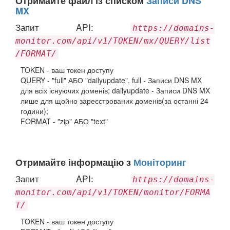
Отримайте файл із списком
Записи DNS
MX
Запит API:
https://domains-
monitor.com/api/v1/TOKEN/mx/QUERY/list
/FORMAT/
TOKEN - ваш токен доступу
QUERY - "full" АБО "dailyupdate". full - Записи DNS MX
для всіх існуючих доменів; dailyupdate - Записи DNS MX
лише для щойно зареєстрованих доменів(за останні 24
години);
FORMAT - "zip" АБО "text"
Отримайте інформацію з
Моніторинг
Запит API:
https://domains-
monitor.com/api/v1/TOKEN/monitor/FORMA
T/
TOKEN - ваш токен доступу