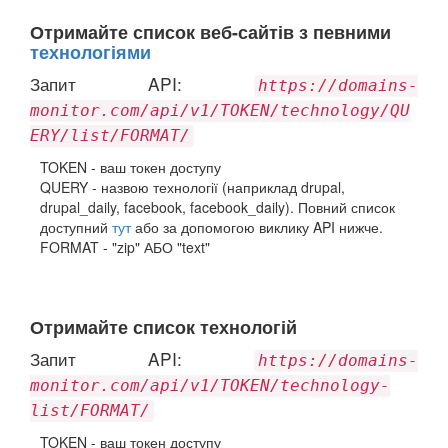
Отримайте список веб-сайтів з певними
технологіями
Запит API:
https://domains-
monitor.com/api/v1/TOKEN/technology/QU
ERY/list/FORMAT/
TOKEN - ваш токен доступу
QUERY - назвою технології (наприклад drupal,
drupal_daily, facebook, facebook_daily). Повний список
доступний
тут
або за допомогою виклику API нижче.
FORMAT - "zip" АБО "text"
Отримайте список технологій
Запит API:
https://domains-
monitor.com/api/v1/TOKEN/technology-
list/FORMAT/
TOKEN - ваш токен доступу