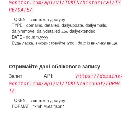
monitor.com/api/v1/TOKEN/historical/TY
PE/DATE/
TOKEN - ваш токен доступу
TYPE - domains, detailed, dailyupdate, dailyemails,
dailyremove, dailydetailed або dailyextended
DATE - dd.mm.yyyy
Будь ласка, використовуйте type і date із виклику вище.
Отримайте дані облікового запису
Запит API:
https://domains-
monitor.com/api/v1/TOKEN/account/FORMA
T/
TOKEN - ваш токен доступу
FORMAT - "xml" АБО "json"