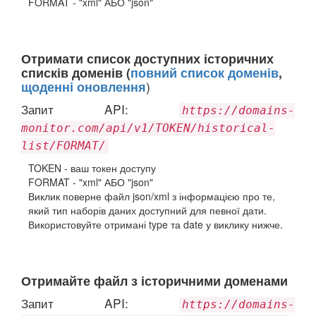
FORMAT - "xml" АБО "json"
Отримати список доступних історичних
списків доменів (
повний список доменів
,
)
щоденні оновлення
Запит API:
https://domains-
monitor.com/api/v1/TOKEN/historical-
list/FORMAT/
TOKEN - ваш токен доступу
FORMAT - "xml" АБО "json"
Виклик поверне файл json/xml з інформацією про те,
який тип наборів даних доступний для певної дати.
Використовуйте отримані type та date у виклику нижче.
Отримайте файл з історичними доменами
Запит API:
https://domains-