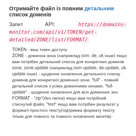
Отримайте файл із повним
детальним
список доменів
Запит API:
https://domains-
monitor.com/api/v1/TOKEN/get-
detailed/ZONE/list/FORMAT/
TOKEN - ваш токен доступу
ZONE - доменна зона (наприклад com, de, uk інше) якщо
вам потрібен детальний список для конкретних доменів
zone, zone-update (наприклад com-update, de-update, uk-
update інше) - щоденне оновлення детального списку
доменів для конкретної доменної зони, "full" - повний
детальний список з усіма доменними зонами, "full-
update" - щоденне оновлення для всіх доменних зон
FORMAT - "zip"(без лапок) якщо вам потрібний
стиснутий файл, "text" якщо вам потрібен результат у
форматі простого тексту(підтримка формату тексту
тільки для повного та повного оновлення запитів).