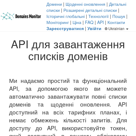
Домени
|
Щоденні оновлення
|
Детальні
списки
|
Розширені детальні списки
|
Історичні глобальні
|
Технології
|
Пошук
|
Моніторинг
|
Ціна
|
FAQ
|
API
|
Контакти
Зареєструватися
|
Увійти
Ukrainian
API для завантаження
списків доменів
Ми надаємо простий та функціональний
API, за допомогою якого ви можете
автоматично завантажувати повні списки
доменів та щоденні оновлення. API
доступний на всіх тарифних планах, і
немає обмежень кількості запитів. Для
доступу до API, використовуйте токен,
який доступний в вашому обліковому