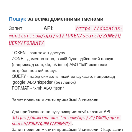
Пошук
за всіма доменними іменами
Запит API:
https://domains-
monitor.com/api/v1/TOKEN/search/ZONE/Q
UERY/FORMAT/
TOKEN - ваш токен доступу
ZONE - доменна зона, в якій буде здійснений пошук
(наприклад com, de, uk інше) АБО "full" якщо вам
потрібен повний пошук
QUERY - набір символів, який ви шукаєте, наприклад
'google' АБО 'ikipedia' (без лапок)
FORMAT - "xml" АБО "json"
Запит повинен містити принаймні 3 символи.
Для приблизного пошуку використовуйте запит API
https://domains-monitor.com/api/v1/TOKEN/aprx-
.
search/ZONE/QUERY/FORMAT/
Запит повинен містити принаймні 3 символи. Якщо запит