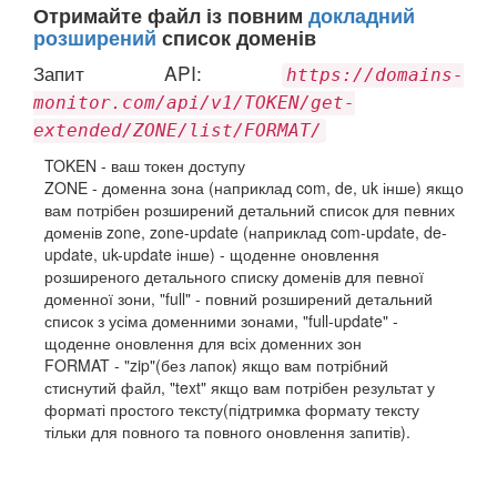
Отримайте файл із повним
докладний
розширений
список доменів
Запит API:
https://domains-
monitor.com/api/v1/TOKEN/get-
extended/ZONE/list/FORMAT/
TOKEN - ваш токен доступу
ZONE - доменна зона (наприклад com, de, uk інше) якщо
вам потрібен розширений детальний список для певних
доменів zone, zone-update (наприклад com-update, de-
update, uk-update інше) - щоденне оновлення
розширеного детального списку доменів для певної
доменної зони, "full" - повний розширений детальний
список з усіма доменними зонами, "full-update" -
щоденне оновлення для всіх доменних зон
FORMAT - "zip"(без лапок) якщо вам потрібний
стиснутий файл, "text" якщо вам потрібен результат у
форматі простого тексту(підтримка формату тексту
тільки для повного та повного оновлення запитів).