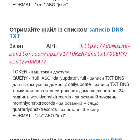
FORMAT - "xml" АБО "json"
Отримайте файл із списком
записів DNS
TXT
Запит API:
https://domains-
monitor.com/api/v1/TOKEN/dnstxt/QUERY/
list/FORMAT/
TOKEN - ваш токен доступу
QUERY - "full" АБО "dailyupdate". full - записи TXT DNS
для всіх існуючих доменів; dailyupdate - записи TXT DNS
тільки для ново зареєстрованих доменів(за останні 24
години); weeklydnstxtrecords - за останній тиждень;
monthlydnstxtrecords - за останній місяць;
quarterlydnstxtrecords - за останні 3 місяці
FORMAT - "zip" АБО "text"