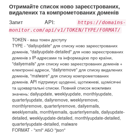
Отримайте список ново зареєстрованих,
видалених та компрометованих доменів
Запит API:
https://domains-
monitor.com/api/v1/TOKEN/TYPE/FORMAT/
TOKEN - ваш токен доступу
TYPE - "dailyupdate" для списку ново зареєстрованих
доменів, "dailyupdate-detailed" для ново зареєстрованих
доменів з IP-адресами та інформацією про країни,
"dailyemails" для списку ново зареєстрованих доменів +
електронні адреси, "dailyremove" для списку видалених
доменів, "malware" для списку компрометованих
доменів. API підтримує щоденні, щотижневі, щомісячні
та щоквартальні списки. Повний список можливих
значень: dailyupdate, weeklyupdate, monthlyupdate,
quarterlyupdate, dailyremove, weeklyremove,
monthlyremove, quarterlyremove, dailyemails,
weeklyemails, monthlyemails, quarterlyemails, dailyupdate-
detailed, weeklyupdate-detailed, monthlyupdate-detailed,
quarterlyupdate-detailed, malware
FORMAT - "xml" АБО "json"