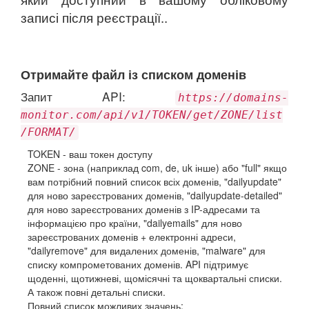
записі після реєстрації..
Отримайте файл із списком доменів
Запит API:
https://domains-
monitor.com/api/v1/TOKEN/get/ZONE/list
/FORMAT/
TOKEN - ваш токен доступу
ZONE - зона (наприклад com, de, uk інше) або "full" якщо
вам потрібний повний список всіх доменів, "dailyupdate"
для ново зареєстрованих доменів, "dailyupdate-detailed"
для ново зареєстрованих доменів з IP-адресами та
інформацією про країни, "dailyemails" для ново
зареєстрованих доменів + електронні адреси,
"dailyremove" для видалених доменів, "malware" для
списку компрометованих доменів. API підтримує
щоденні, щотижневі, щомісячні та щоквартальні списки.
А також повні детальні списки.
Повний список можливих значень: