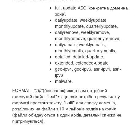
full, update АБО 'конкретна доменна
зона',
dailyupdate, weeklyupdate,
monthlyupdate, quarterlyupdate,
dailyremove, weeklyremove,
monthlyremove, quarterlyremove,
dailyemails, weeklyemails,
monthlyemails, quarterlyemails,
detailed, detailed-update,
extended, extended-update
geo-ipv4, geo-ipv6, asn-ipv4, asn-
ipv6
malware.
FORMAT - "zip"(без лапок) якщо вам потрібний
стиснутий файл, "text" якщо вам потрібен результат у
форматі простого тексту, "split" для списку доменів,
розділених на файли з 10 мільйонів рядків на файл
(файли об'єднуються в один архів, детальні списки не
підтримуються).